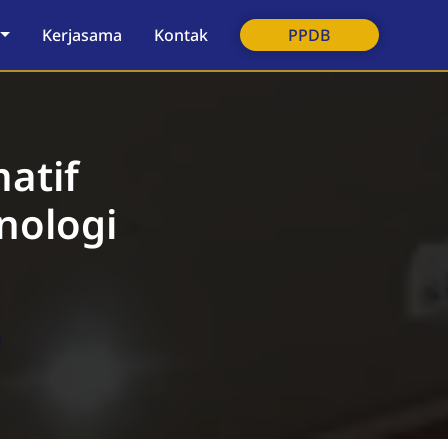
Kerjasama
Kontak
PPDB
atif
nologi