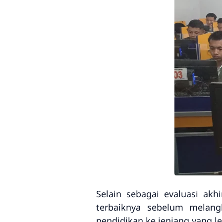
Selain sebagai evaluasi a
terbaiknya sebelum melan
pendidikan ke jenjang yang le