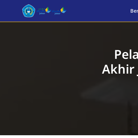
Be
Pel
Akhir