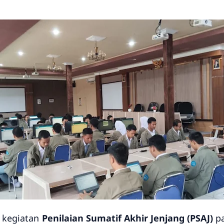
 kegiatan
Penilaian Sumatif Akhir Jenjang (PSAJ)
pa